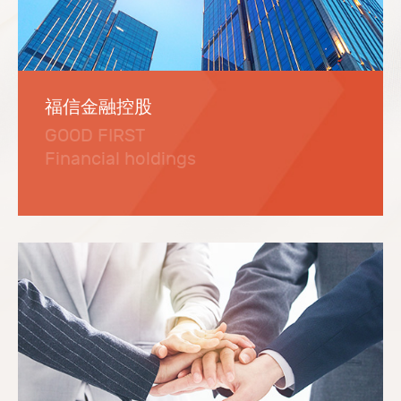
福信金融控股
GOOD FIRST
Financial holdings